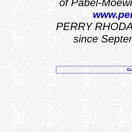
of Pabel-Moewi
www.per
PERRY RHODAN 
since Septe
Go