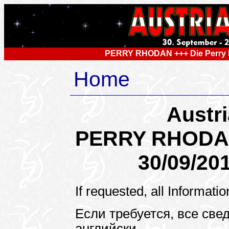
PERRY RHODAN +++ Die Perry
Home
Austr
PERRY RHODAN
30/09/201
If requested, all Informati
Если требуется, все све
английски